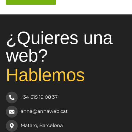
¿Quieres una
web?
Hablemos
+34 615 19 08 37
anna@annaweb.cat
Mataró, Barcelona