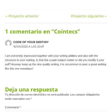
←
Proyecto anterior
Proyecto siguiente
→
1 comentario en “Cointecs”
CODE OF YOUR DESTINY
16/04/2025 A LAS 20:47
I am extremely impressed together with your writing abilities and also with the
structure to your weblog. Is that this a paid subject matter or did you modify it your
self? Anyway keep up the nice quality writing, it is uncommon to peer a great weblog
!
like this one nowadays
Deja una respuesta
Tu dirección de correo electrónico no será publicada.
Los campos obligatorios
están marcados con
*
Comentario
*