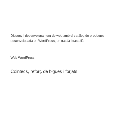
Disseny i desenvolupament de web amb el catàleg de productes
desenvolupada en WordPress, en català i castellà.
Web WordPress
Cointecs, reforç de bigues i forjats